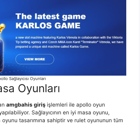
llo Sağlayıcısı Oyunları
asa Oyunları
lan
amgbahis giriş
işlemleri ile apollo oyun
yapılabiliyor. Sağlayıcının en iyi masa oyunu,
a oyunu tasarımına sahiptir ve rulet oyununun tüm