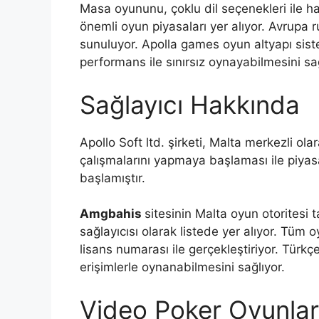
Masa oyununu, çoklu dil seçenekleri ile haz
önemli oyun piyasaları yer alıyor. Avrupa ru
sunuluyor. Apolla games oyun altyapı sistem
performans ile sınırsız oynayabilmesini sağ
Sağlayıcı Hakkında
Apollo Soft ltd. şirketi, Malta merkezli ol
çalışmalarını yapmaya başlaması ile piyasa
başlamıştır.
Amgbahis
sitesinin Malta oyun otoritesi 
sağlayıcısı olarak listede yer alıyor. Tüm
lisans numarası ile gerçekleştiriyor. Türk
erişimlerle oynanabilmesini sağlıyor.
Video Poker Oyunlar