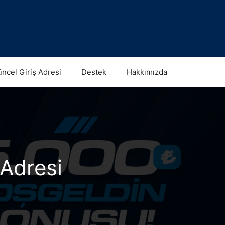
ncel Giriş Adresi
Destek
Hakkımızda
 Adresi