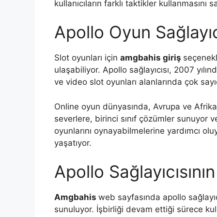
kullanıcıların farklı taktikler kullanmasını sa
Apollo Oyun Sağlayıc
Slot oyunları için
amgbahis giriş
seçenekle
ulaşabiliyor. Apollo sağlayıcısı, 2007 yılı
ve video slot oyunları alanlarında çok say
Online oyun dünyasında, Avrupa ve Afrika ü
severlere, birinci sınıf çözümler sunuyor ve
oyunlarını oynayabilmelerine yardımcı olu
yaşatıyor.
Apollo Sağlayıcısının
Amgbahis
web sayfasında apollo sağlayıcı
sunuluyor. İşbirliği devam ettiği sürece kull