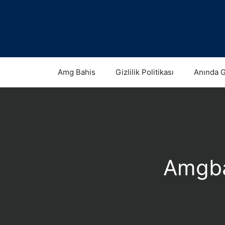
İçeriğe
atla
Amg Bahis
Gizlilik Politikası
Anında G
Amgbah