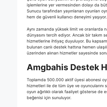
işlemlerine yer vermesinden dolayı da bü
Sunucu tarafından yayınlanan oyunları o
hem de güvenli kullanıcı deneyimi yaşıyor
Aynı zamanda yüksek limit ve oranlarda n
dünyasını tercih ediyor. Ancak bir takım s
hizmetlerine ihtiyaç duyuluyor. Bu kapsamd
bulunan canlı destek hattına hemen ulaşıl
üzerinden alınan hizmetler sayesinde sona
Amgbahis Destek H
Toplamda 500.000 aktif üyesi abonesi oyu
hizmetleri ile de tüm üye ve oyuncularını 
oyun ağırlıklı olarak faaliyet gösterse de
beğenisi için sunuluyor.