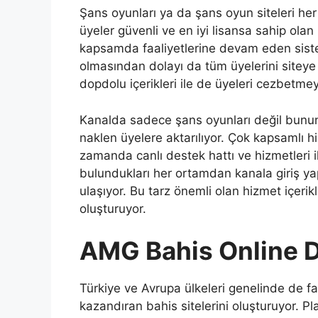
Şans oyunları ya da şans oyun siteleri he
üyeler güvenli ve en iyi lisansa sahip ola
kapsamda faaliyetlerine devam eden siste
olmasından dolayı da tüm üyelerini siteye
dopdolu içerikleri ile de üyeleri cezbetme
Kanalda sadece şans oyunları değil bununl
naklen üyelere aktarılıyor. Çok kapsamlı h
zamanda canlı destek hattı ve hizmetleri i
bulundukları her ortamdan kanala giriş ya
ulaşıyor. Bu tarz önemli olan hizmet içerikl
oluşturuyor.
AMG Bahis Online 
Türkiye ve Avrupa ülkeleri genelinde de 
kazandıran bahis sitelerini oluşturuyor. Pl