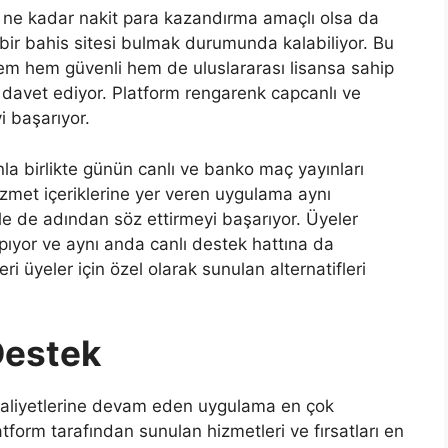
r ne kadar nakit para kazandırma amaçlı olsa da
n bir bahis sitesi bulmak durumunda kalabiliyor. Bu
m hem güvenli hem de uluslararası lisansa sahip
 davet ediyor. Platform rengarenk capcanlı ve
yi başarıyor.
a birlikte günün canlı ve banko maç yayınları
izmet içeriklerine yer veren uygulama aynı
le de adından söz ettirmeyi başarıyor. Üyeler
pıyor ve aynı anda canlı destek hattına da
eri üyeler için özel olarak sunulan alternatifleri
Destek
faaliyetlerine devam eden uygulama en çok
atform tarafından sunulan hizmetleri ve fırsatları en