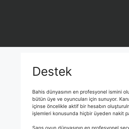
Destek
Bahis dünyasının en profesyonel ismini o
bütün üye ve oyuncuları için sunuyor. Ka
içinse öncelikle aktif bir hesabın oluştur
işlemleri konusunda hiçbir üyeden nakit 
Şans oyun dünyasının en profesyonel seçe