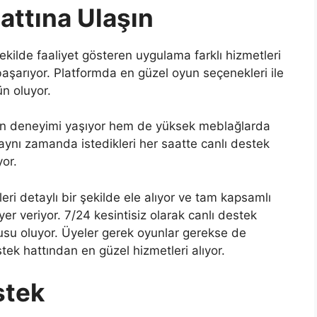
ttına Ulaşın
kilde faaliyet gösteren uygulama farklı hizmetleri
aşarıyor. Platformda en güzel oyun seçenekleri ile
ün oluyor.
yun deneyimi yaşıyor hem de yüksek meblağlarda
aynı zamanda istedikleri her saatte canlı destek
yor.
leri detaylı bir şekilde ele alıyor ve tam kapsamlı
yer veriyor. 7/24 kesintisiz olarak canlı destek
usu oluyor. Üyeler gerek oyunlar gerekse de
estek hattından en güzel hizmetleri alıyor.
stek