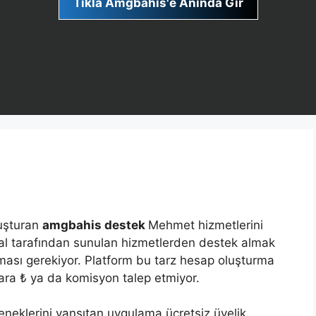
Tıkla Amgbahis'e Anında Gir
luşturan
amgbahis destek
Mehmet hizmetlerini
nal tarafından sunulan hizmetlerden destek almak
ulması gerekiyor. Platform bu tarz hesap oluşturma
para ₺ ya da komisyon talep etmiyor.
neklerini yansıtan uygulama ücretsiz üyelik