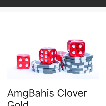
AmgBahis Clover
Gold