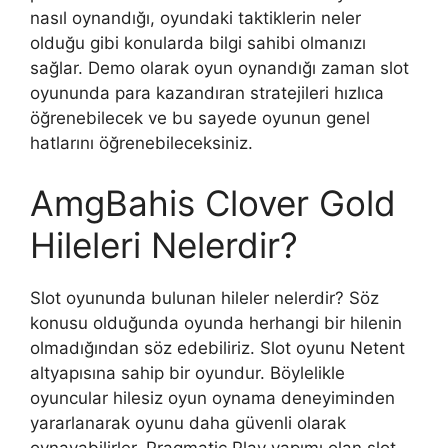
nasıl oynandığı, oyundaki taktiklerin neler
olduğu gibi konularda bilgi sahibi olmanızı
sağlar. Demo olarak oyun oynandığı zaman slot
oyununda para kazandıran stratejileri hızlıca
öğrenebilecek ve bu sayede oyunun genel
hatlarını öğrenebileceksiniz.
AmgBahis Clover Gold
Hileleri Nelerdir?
Slot oyununda bulunan hileler nelerdir? Söz
konusu olduğunda oyunda herhangi bir hilenin
olmadığından söz edebiliriz. Slot oyunu Netent
altyapısına sahip bir oyundur. Böylelikle
oyuncular hilesiz oyun oynama deneyiminden
yararlanarak oyunu daha güvenli olarak
oynayabilirler. Pragmatic Play yapımı olan slot