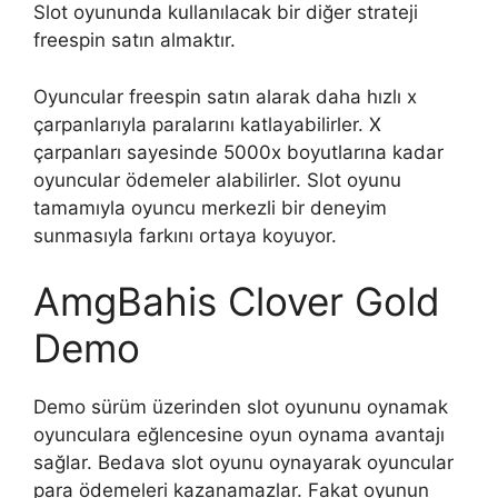
Slot oyununda kullanılacak bir diğer strateji
freespin satın almaktır.
Oyuncular freespin satın alarak daha hızlı x
çarpanlarıyla paralarını katlayabilirler. X
çarpanları sayesinde 5000x boyutlarına kadar
oyuncular ödemeler alabilirler. Slot oyunu
tamamıyla oyuncu merkezli bir deneyim
sunmasıyla farkını ortaya koyuyor.
AmgBahis Clover Gold
Demo
Demo sürüm üzerinden slot oyununu oynamak
oyunculara eğlencesine oyun oynama avantajı
sağlar. Bedava slot oyunu oynayarak oyuncular
para ödemeleri kazanamazlar. Fakat oyunun