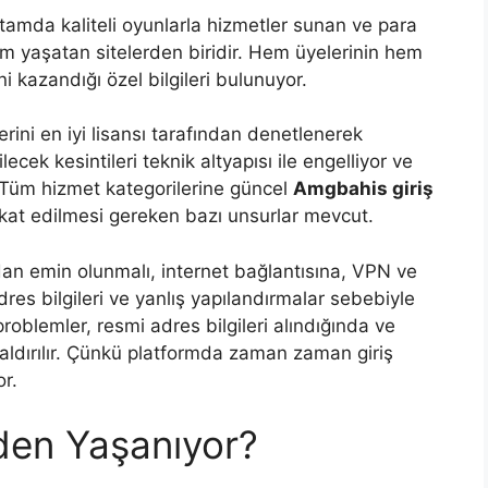
ortamda kaliteli oyunlarla hizmetler sunan ve para
m yaşatan sitelerden biridir. Hem üyelerinin hem
i kazandığı özel bilgileri bulunuyor.
ini en iyi lisansı tarafından denetlenerek
ecek kesintileri teknik altyapısı ile engelliyor ve
. Tüm hizmet kategorilerine güncel
Amgbahis giriş
ikkat edilmesi gereken bazı unsurlar mevcut.
dan emin olunmalı, internet bağlantısına, VPN ve
dres bilgileri ve yanlış yapılandırmalar sebebiyle
roblemler, resmi adres bilgileri alındığında ve
kaldırılır. Çünkü platformda zaman zaman giriş
or.
eden Yaşanıyor?