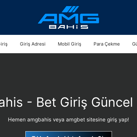
iriş
Giriş Adresi
Mobil Giriş
Para Çekme
Gü
is - Bet Giriş Güncel
Hemen amgbahis veya amgbet sitesine giriş yap!