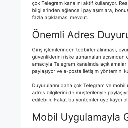
çok Telegram kanalını aktif kullanıyor. R
bilgilerinden eğlenceli paylaşımlara, bonu
fazla açıklaması mevcut.
Önemli Adres Duyuru
Giriş işlemlerinden tedbirler alınması, o
güvenliklerini riske atmamaları açısından 
amacıyla Telegram kanalında açıklamalar 
paylaşıyor ve e-posta iletişim yöntemini ku
Duyurularını daha çok Telegram ve mobil u
adres bilgilerini de müşterileriyle paylaşıy
edilebilir. Fakat bu yöntemler üye kaydı ola
Mobil Uygulamayla G