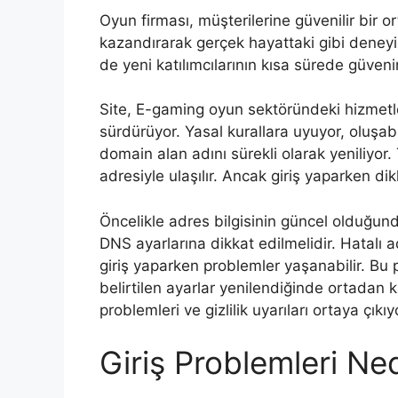
Oyun firması, müşterilerine güvenilir bir 
kazandırarak gerçek hayattaki gibi deneyi
de yeni katılımcılarının kısa sürede güvenin
Site, E-gaming oyun sektöründeki hizmetler
sürdürüyor. Yasal kurallara uyuyor, oluşabil
domain alan adını sürekli olarak yeniliyor
adresiyle ulaşılır. Ancak giriş yaparken d
Öncelikle adres bilgisinin güncel olduğun
DNS ayarlarına dikkat edilmelidir. Hatalı a
giriş yaparken problemler yaşanabilir. Bu p
belirtilen ayarlar yenilendiğinde ortadan 
problemleri ve gizlilik uyarıları ortaya çıkıy
Giriş Problemleri N