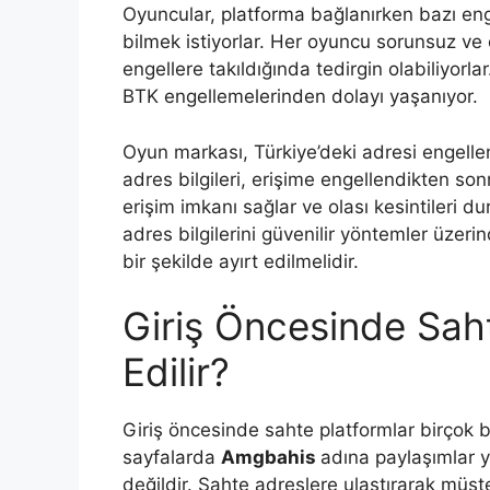
Oyuncular, platforma bağlanırken bazı eng
bilmek istiyorlar. Her oyuncu sorunsuz ve
engellere takıldığında tedirgin olabiliyorla
BTK engellemelerinden dolayı yaşanıyor.
Oyun markası, Türkiye’deki adresi engell
adres bilgileri, erişime engellendikten so
erişim imkanı sağlar ve olası kesintileri 
adres bilgilerini güvenilir yöntemler üzeri
bir şekilde ayırt edilmelidir.
Giriş Öncesinde Saht
Edilir?
Giriş öncesinde sahte platformlar birçok bi
sayfalarda
Amgbahis
adına paylaşımlar ya
değildir. Sahte adreslere ulaştırarak müşt