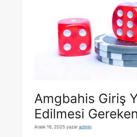
Amgbahis Giriş 
Edilmesi Gereken
Aralık 16, 2025
yazar
admin