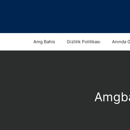
İçeriğe
atla
Amg Bahis
Gizlilik Politikası
Anında G
Amgbah