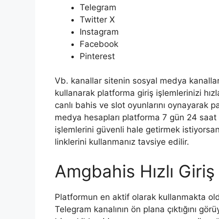
Telegram
Twitter X
Instagram
Facebook
Pinterest
Vb. kanallar sitenin sosyal medya kanalları
kullanarak platforma giriş işlemlerinizi hız
canlı bahis ve slot oyunlarını oynayarak 
medya hesapları platforma 7 gün 24 saat s
işlemlerini güvenli hale getirmek istiyors
linklerini kullanmanız tavsiye edilir.
Amgbahis Hızlı Giri
Platformun en aktif olarak kullanmakta o
Telegram kanalının ön plana çıktığını görü