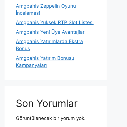
Amgbahis Zeppelin Oyunu
İncelemesi
Amgbahis Yüksek RTP Slot Listesi
Amgbahis Yeni Üye Avantajları
Amgbahis Yatırımlarda Ekstra
Bonus
Amgbahis Yatırım Bonusu
Kampanyaları
Son Yorumlar
Görüntülenecek bir yorum yok.