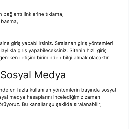
bağlantı linklerine tıklama,
e basma,
ine giriş yapabilirsiniz. Sıralanan giriş yöntemleri
ylıkla giriş yapabileceksiniz. Sitenin hızlı giriş
ereken iletişim biriminden bilgi almak olacaktır.
ş Sosyal Medya
rinde en fazla kullanılan yöntemlerin başında sosyal
osyal medya hesaplarını incelediğimiz zaman
örüyoruz. Bu kanallar şu şekilde sıralanabilir;