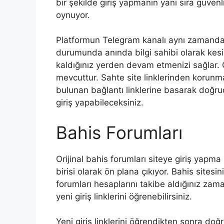
bir şekilde giriş yapmanın yanı sıra güvenl
oynuyor.
Platformun Telegram kanalı aynı zamanda o
durumunda anında bilgi sahibi olarak kesin
kaldığınız yerden devam etmenizi sağlar. G
mevcuttur. Sahte site linklerinden korunm
bulunan bağlantı linklerine basarak doğru
giriş yapabileceksiniz.
Bahis Forumları
Orijinal bahis forumları siteye giriş yapma
birisi olarak ön plana çıkıyor. Bahis sitesi
forumları hesaplarını takibe aldığınız za
yeni giriş linklerini öğrenebilirsiniz.
Yeni giriş linklerini öğrendikten sonra doğ