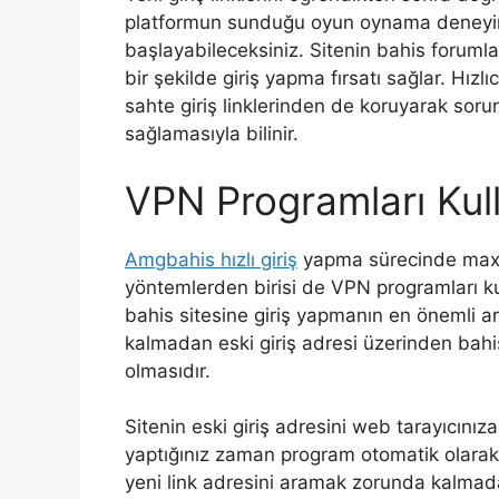
platformun sunduğu oyun oynama deneyi
başlayabileceksiniz. Sitenin bahis forumları
bir şekilde giriş yapma fırsatı sağlar. Hızlı
sahte giriş linklerinden de koruyarak sor
sağlamasıyla bilinir.
VPN Programları Ku
Amgbahis hızlı giriş
yapma sürecinde maxim
yöntemlerden birisi de VPN programları k
bahis sitesine giriş yapmanın en önemli ar
kalmadan eski giriş adresi üzerinden bahi
olmasıdır.
Sitenin eski giriş adresini web tarayıcını
yaptığınız zaman program otomatik olarak s
yeni link adresini aramak zorunda kalmada