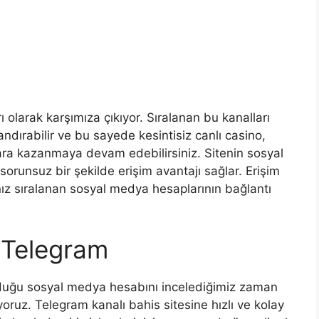
 olarak karşımıza çıkıyor. Sıralanan bu kanalları
landırabilir ve bu sayede kesintisiz canlı casino,
para kazanmaya devam edebilirsiniz. Sitenin sosyal
orunsuz bir şekilde erişim avantajı sağlar. Erişim
anız sıralanan sosyal medya hesaplarının bağlantı
ş Telegram
lduğu sosyal medya hesabını incelediğimiz zaman
yoruz. Telegram kanalı bahis sitesine hızlı ve kolay