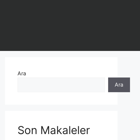
Ara
Ara
Son Makaleler