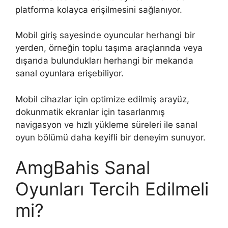
platforma kolayca erişilmesini sağlanıyor.
Mobil giriş sayesinde oyuncular herhangi bir
yerden, örneğin toplu taşıma araçlarında veya
dışarıda bulundukları herhangi bir mekanda
sanal oyunlara erişebiliyor.
Mobil cihazlar için optimize edilmiş arayüz,
dokunmatik ekranlar için tasarlanmış
navigasyon ve hızlı yükleme süreleri ile sanal
oyun bölümü daha keyifli bir deneyim sunuyor.
AmgBahis Sanal
Oyunları Tercih Edilmeli
mi?