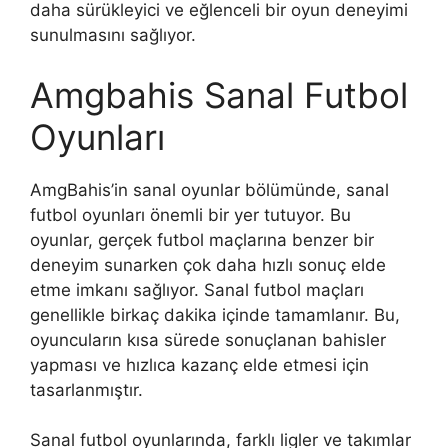
daha sürükleyici ve eğlenceli bir oyun deneyimi
sunulmasını sağlıyor.
Amgbahis Sanal Futbol
Oyunları
AmgBahis’in sanal oyunlar bölümünde, sanal
futbol oyunları önemli bir yer tutuyor. Bu
oyunlar, gerçek futbol maçlarına benzer bir
deneyim sunarken çok daha hızlı sonuç elde
etme imkanı sağlıyor. Sanal futbol maçları
genellikle birkaç dakika içinde tamamlanır. Bu,
oyuncuların kısa sürede sonuçlanan bahisler
yapması ve hızlıca kazanç elde etmesi için
tasarlanmıştır.
Sanal futbol oyunlarında, farklı ligler ve takımlar