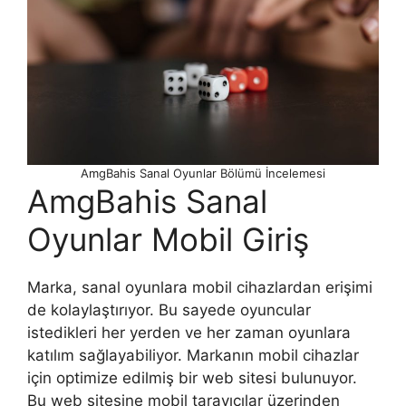
AmgBahis Sanal Oyunlar Bölümü İncelemesi
AmgBahis Sanal
Oyunlar Mobil Giriş
Marka, sanal oyunlara mobil cihazlardan erişimi
de kolaylaştırıyor. Bu sayede oyuncular
istedikleri her yerden ve her zaman oyunlara
katılım sağlayabiliyor. Markanın mobil cihazlar
için optimize edilmiş bir web sitesi bulunuyor.
Bu web sitesine mobil tarayıcılar üzerinden