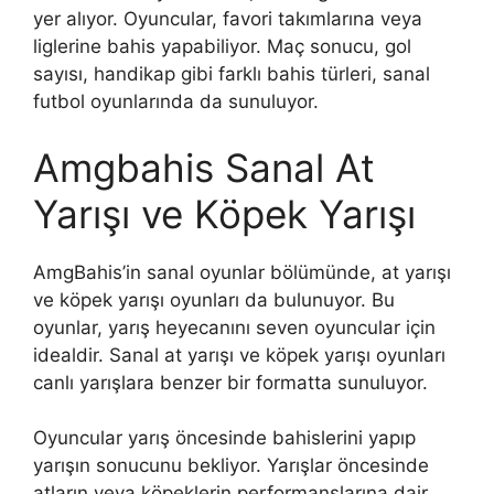
yer alıyor. Oyuncular, favori takımlarına veya
liglerine bahis yapabiliyor. Maç sonucu, gol
sayısı, handikap gibi farklı bahis türleri, sanal
futbol oyunlarında da sunuluyor.
Amgbahis Sanal At
Yarışı ve Köpek Yarışı
AmgBahis’in sanal oyunlar bölümünde, at yarışı
ve köpek yarışı oyunları da bulunuyor. Bu
oyunlar, yarış heyecanını seven oyuncular için
idealdir. Sanal at yarışı ve köpek yarışı oyunları
canlı yarışlara benzer bir formatta sunuluyor.
Oyuncular yarış öncesinde bahislerini yapıp
yarışın sonucunu bekliyor. Yarışlar öncesinde
atların veya köpeklerin performanslarına dair