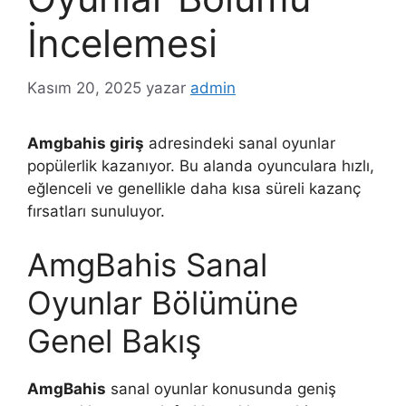
İncelemesi
Kasım 20, 2025
yazar
admin
Amgbahis giriş
adresindeki sanal oyunlar
popülerlik kazanıyor. Bu alanda oyunculara hızlı,
eğlenceli ve genellikle daha kısa süreli kazanç
fırsatları sunuluyor.
AmgBahis Sanal
Oyunlar Bölümüne
Genel Bakış
AmgBahis
sanal oyunlar konusunda geniş