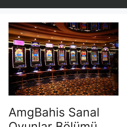
AmgBahis Sanal
Oyunlar Bölümü