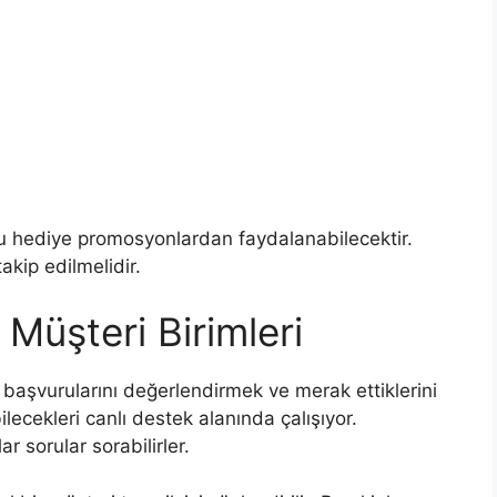
u hediye promosyonlardan faydalanabilecektir.
kip edilmelidir.
Müşteri Birimleri
ik başvurularını değerlendirmek ve merak ettiklerini
ecekleri canlı destek alanında çalışıyor.
r sorular sorabilirler.