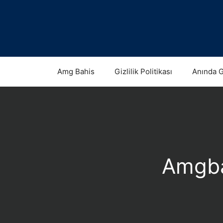
İçeriğe
atla
Amg Bahis
Gizlilik Politikası
Anında G
Amgbah