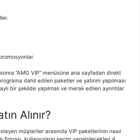
ler.
 promosyonlar.
 sonra ”AMG VIP” menüsüne ana sayfadan direkt
, programa dahil edilen paketler ve yatırım yapılması
aylı bir şekilde yapılmalı ve merak edilen ayrıntılar
tın Alınır?
isteyen müşteriler arasında VIP paketlerinin nasıl
n firması, kullanıcıların seçim yapabilecekleri 4