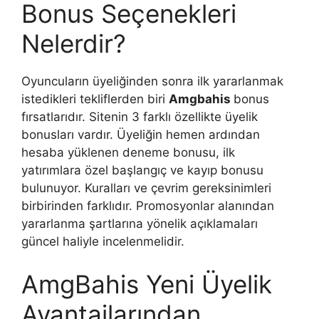
Bonus Seçenekleri
Nelerdir?
Oyuncuların üyeliğinden sonra ilk yararlanmak
istedikleri tekliflerden biri
Amgbahis
bonus
fırsatlarıdır. Sitenin 3 farklı özellikte üyelik
bonusları vardır. Üyeliğin hemen ardından
hesaba yüklenen deneme bonusu, ilk
yatırımlara özel başlangıç ve kayıp bonusu
bulunuyor. Kuralları ve çevrim gereksinimleri
birbirinden farklıdır. Promosyonlar alanından
yararlanma şartlarına yönelik açıklamaları
güncel haliyle incelenmelidir.
AmgBahis Yeni Üyelik
Avantajlarından