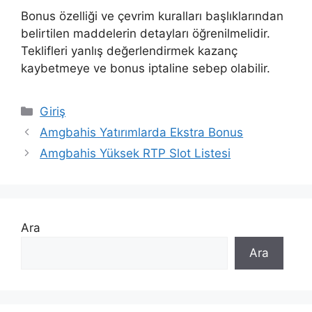
Bonus özelliği ve çevrim kuralları başlıklarından
belirtilen maddelerin detayları öğrenilmelidir.
Teklifleri yanlış değerlendirmek kazanç
kaybetmeye ve bonus iptaline sebep olabilir.
Kategoriler
Giriş
Amgbahis Yatırımlarda Ekstra Bonus
Amgbahis Yüksek RTP Slot Listesi
Ara
Ara